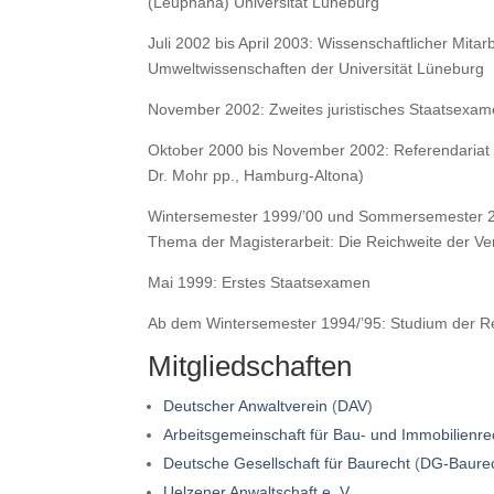
(Leuphana) Universität Lüneburg
Juli 2002 bis April 2003: Wissenschaftlicher Mita
Umweltwissenschaften der Universität Lüneburg
November 2002: Zweites juristisches Staatsexa
Oktober 2000 bis November 2002: Referendariat i
Dr. Mohr pp., Hamburg-Altona)
Wintersemester 1999/’00 und Sommersemester 200
Thema der Magisterarbeit: Die Reichweite der Vera
Mai 1999: Erstes Staatsexamen
Ab dem Wintersemester 1994/’95: Studium der Re
Mitgliedschaften
Deutscher Anwaltverein
(
DAV
)
Arbeitsgemeinschaft für Bau- und Immobilienre
Deutsche Gesellschaft für Baurecht
(
DG-Baure
Uelzener Anwaltschaft e. V.