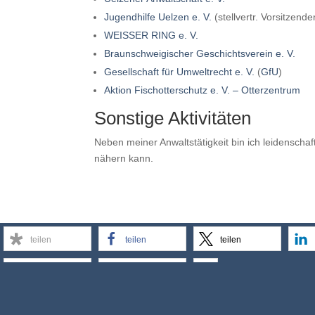
Jugendhilfe Uelzen e. V.
(stellvertr. Vorsitzend
WEISSER RING e. V.
Braunschweigischer Geschichtsverein e. V.
Gesellschaft für Umweltrecht e. V.
(
GfU
)
Aktion Fischotterschutz e. V. – Otterzentrum
Sonstige Aktivitäten
Neben meiner Anwaltstätigkeit bin ich leidenschaf
nähern kann.
teilen
teilen
teilen
teilen
E-Mail
Designed by
Elegant Themes
| Powered by
Wor