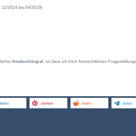
er 11/2014 bis 04/2019)
tlicher
Amateurfotograf
, so dass ich mich fotorechtlichen Fragestellung
teilen
merken
teilen
teilen
dPress