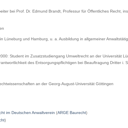
rbeiter bei Prof. Dr. Edmund Brandt, Professur für Öffentliches Recht,
men
n Lüneburg und Hamburg, u. a. Ausbildung in allgemeiner Anwaltstätig
0: Student im Zusatzstudiengang Umweltrecht an der Universität Lü
ntwortlichkeit des Entsorgungspflichtigen bei Beauftragung Dritter i. S
chtwissenschaften an der Georg-August-Universität Göttingen
cht im Deutschen Anwaltverein
(
ARGE Baurecht
)
cht
)