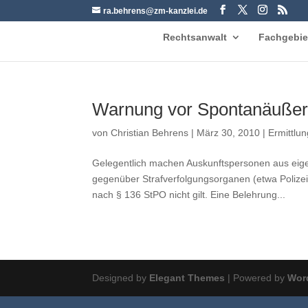
ra.behrens@zm-kanzlei.de
Rechtsanwalt
Fachgebie
Warnung vor Spontanäuße
von
Christian Behrens
|
März 30, 2010
|
Ermittlu
Gelegentlich machen Auskunftspersonen aus eig
gegenüber Strafverfolgungsorganen (etwa Polize
nach § 136 StPO nicht gilt. Eine Belehrung...
Designed by
Elegant Themes
| Powered by
Wor