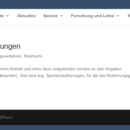
te
Aktuelles
Service
Forschung und Lehre
K
rungen
ngsverfahren
,
Strafrecht
enem Antrieb und ohne dazu aufgefordert worden zu sein Angaben
ibeamten). Das sind sog. Spontanäußerungen, für die das Belehrungs
dPress