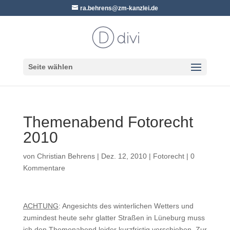
ra.behrens@zm-kanzlei.de
Seite wählen
Themenabend Fotorecht
2010
von
Christian Behrens
|
Dez. 12, 2010
|
Fotorecht
|
0
Kommentare
ACHTUNG
: Angesichts des winterlichen Wetters und
zumindest heute sehr glatter Straßen in Lüneburg muss
ich den Themenabend leider kurzfristig verschieben. Zur