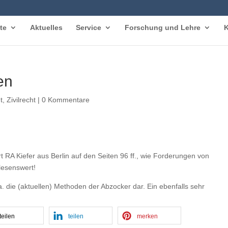
te
Aktuelles
Service
Forschung und Lehre
K
en
t
,
Zivilrecht
|
0 Kommentare
rt RA Kiefer aus Berlin auf den Seiten 96 ff., wie Forderungen von
lesenswert!
a. die (aktuellen) Methoden der Abzocker dar. Ein ebenfalls sehr
teilen
teilen
merken