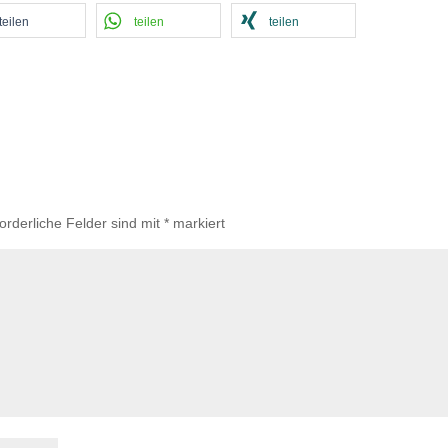
teilen
teilen
teilen
forderliche Felder sind mit
*
markiert