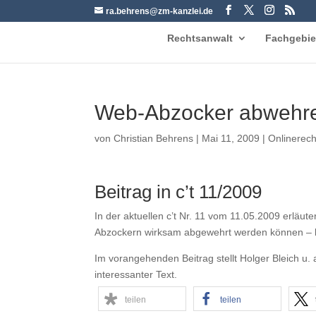
ra.behrens@zm-kanzlei.de
Rechtsanwalt
Fachgebie
Web-Abzocker abwehr
von
Christian Behrens
|
Mai 11, 2009
|
Onlinerech
Beitrag in c’t 11/2009
In der aktuellen c’t Nr. 11 vom 11.05.2009 erläute
Abzockern wirksam abgewehrt werden können – 
Im vorangehenden Beitrag stellt Holger Bleich u. 
interessanter Text.
teilen
teilen