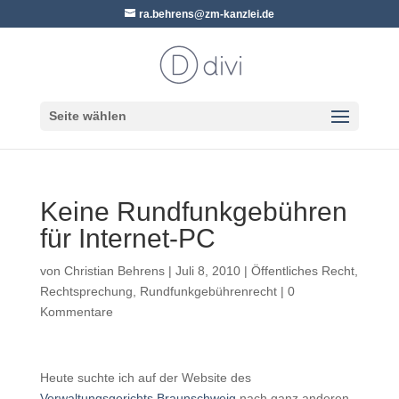
ra.behrens@zm-kanzlei.de
Seite wählen
Keine Rundfunkgebühren
für Internet-PC
von
Christian Behrens
|
Juli 8, 2010
|
Öffentliches Recht
,
Rechtsprechung
,
Rundfunkgebührenrecht
|
0
Kommentare
Heute suchte ich auf der Website des
Verwaltungsgerichts Braunschweig
nach ganz anderen